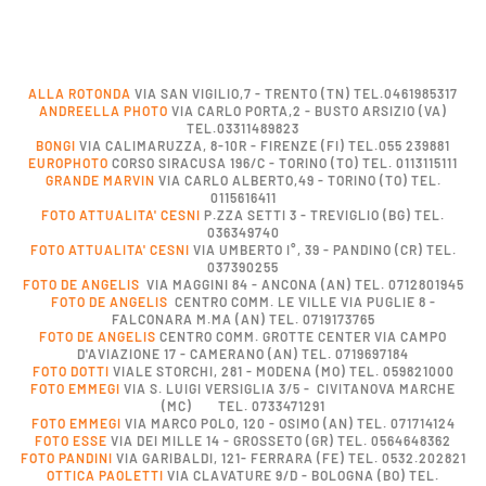
ALLA ROTONDA
VIA SAN VIGILIO,7 - TRENTO (TN) TEL.0461985317
ANDREELLA PHOTO
VIA CARLO PORTA,2 - BUSTO ARSIZIO (VA)
TEL.03311489823
BONGI
VIA CALIMARUZZA, 8-10R - FIRENZE (FI) TEL.055 239881
EUROPHOTO
CORSO SIRACUSA 196/C - TORINO (TO) TEL. 0113115111
GRANDE MARVIN
VIA CARLO ALBERTO,49 - TORINO (TO) TEL.
0115616411
FOTO ATTUALITA' CESNI
P.ZZA SETTI 3 - TREVIGLIO (BG) TEL.
036349740
FOTO ATTUALITA' CESNI
VIA UMBERTO I°, 39 - PANDINO (CR) TEL.
037390255
FOTO DE ANGELIS
VIA MAGGINI 84 - ANCONA (AN) TEL. 0712801945
FOTO DE ANGELIS
CENTRO COMM. LE VILLE VIA PUGLIE 8 -
FALCONARA M.MA (AN) TEL. 0719173765
FOTO DE ANGELIS
CENTRO COMM. GROTTE CENTER VIA CAMPO
D'AVIAZIONE 17 - CAMERANO (AN) TEL. 0719697184
FOTO DOTTI
VIALE STORCHI, 281 - MODENA (MO) TEL. 059821000
FOTO EMMEGI
VIA S. LUIGI VERSIGLIA 3/5 - CIVITANOVA MARCHE
(MC) TEL. 0733471291
FOTO EMMEGI
VIA MARCO POLO, 120 - OSIMO (AN) TEL. 071714124
FOTO ESSE
VIA DEI MILLE 14 - GROSSETO (GR) TEL. 0564648362
FOTO PANDINI
VIA GARIBALDI, 121- FERRARA (FE) TEL. 0532.202821
OTTICA PAOLETTI
VIA CLAVATURE 9/D - BOLOGNA (BO) TEL.