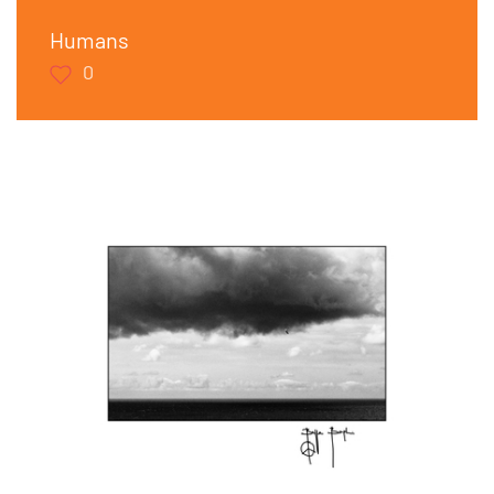
Humans
0