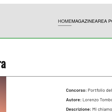
HOME
MAGAZINE
AREA P
ra
Concorso:
Portfolio d
Autore:
Lorenzo Tombo
Descrizione:
Mi chiamo