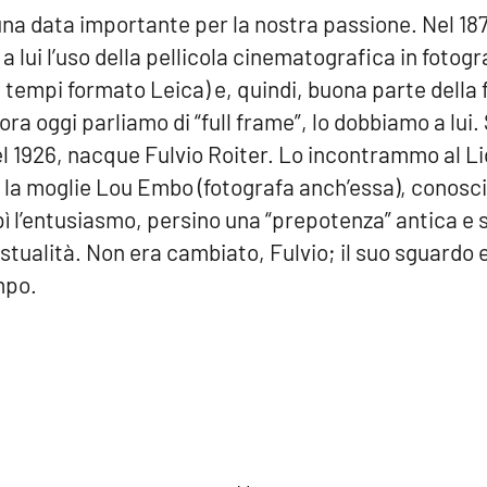
 una data importante per la nostra passione. Nel 1
a lui l’uso della pellicola cinematografica in fotog
i tempi formato Leica) e, quindi, buona parte della 
a oggi parliamo di “full frame”, lo dobbiamo a lui. 
 1926, nacque Fulvio Roiter. Lo incontrammo al Li
 la moglie Lou Embo (fotografa anch’essa), conosciu
olpì l’entusiasmo, persino una “prepotenza” antica e
estualità. Non era cambiato, Fulvio; il suo sguardo 
mpo.