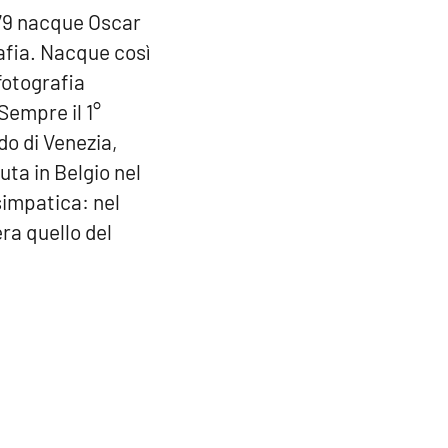
879 nacque Oscar
rafia. Nacque così
fotografia
Sempre il 1°
do di Venezia,
ta in Belgio nel
 simpatica: nel
era quello del