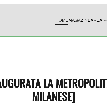
HOME
MAGAZINE
AREA P
AUGURATA LA METROPOLI
MILANESE]