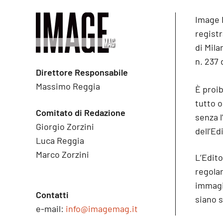
Image 
registr
di Mila
n. 237 
Direttore Responsabile
Massimo Reggia
È proib
tutto 
Comitato di Redazione
senza l
Giorgio Zorzini
dell’Ed
Luca Reggia
Marco Zorzini
L’Edito
regolare
immagin
Contatti
siano s
e-mail:
info@imagemag.it