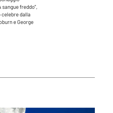
A sangue freddo”,
 celebre dalla
epburn e George