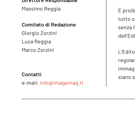
Direttore Responsabile
Massimo Reggia
È proib
tutto 
Comitato di Redazione
senza l
Giorgio Zorzini
dell’Ed
Luca Reggia
Marco Zorzini
L’Edito
regolare
immagin
Contatti
siano s
e-mail:
info@imagemag.it