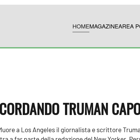
HOME
MAGAZINE
AREA P
ICORDANDO TRUMAN CAPO
Muore a Los Angeles il giornalista e scrittore Tru
tra a far parte della redazione del New Yorker. Pe