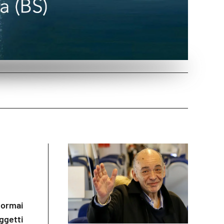
 ormai
oggetti