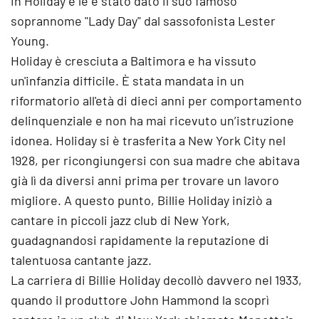
in Holiday e le è stato dato il suo famoso
soprannome "Lady Day" dal sassofonista Lester
Young.
Holiday è cresciuta a Baltimora e ha vissuto
un'infanzia difficile. È stata mandata in un
riformatorio all'età di dieci anni per comportamento
delinquenziale e non ha mai ricevuto un’istruzione
idonea. Holiday si è trasferita a New York City nel
1928, per ricongiungersi con sua madre che abitava
già lì da diversi anni prima per trovare un lavoro
migliore. A questo punto, Billie Holiday iniziò a
cantare in piccoli jazz club di New York,
guadagnandosi rapidamente la reputazione di
talentuosa cantante jazz.
La carriera di Billie Holiday decollò davvero nel 1933,
quando il produttore John Hammond la scoprì