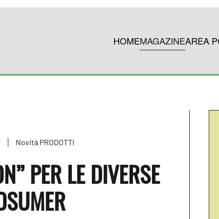
HOME
MAGAZINE
AREA P
r
Novità PRODOTTI
ON” PER LE DIVERSE
ROSUMER