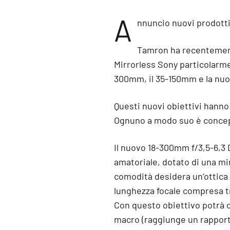
A
nnuncio nuovi prodott
Tamron ha recentement
Mirrorless Sony particolarmen
300mm, il 35-150mm e la nu
Questi nuovi obiettivi hanno 
Ognuno a modo suo è concepi
Il nuovo 18-300mm f/3,5-6,3 D
amatoriale, dotato di una mi
comodità desidera un’ottica 
lunghezza focale compresa t
Con questo obiettivo potrà ot
macro (raggiunge un rapport