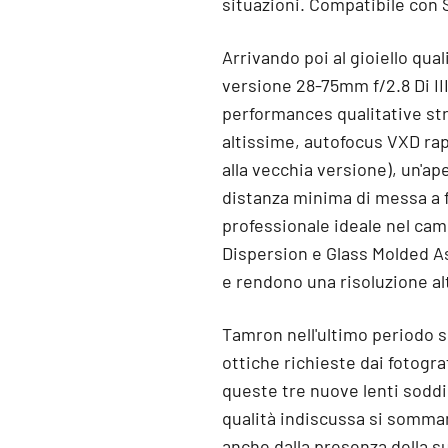
situazioni. Compatibile con 
Arrivando poi al gioiello qua
versione 28-75mm f/2.8 Di II
performances qualitative str
altissime, autofocus VXD rap
alla vecchia versione), un'a
distanza minima di messa a f
professionale ideale nel cam
Dispersion e Glass Molded As
e rendono una risoluzione alt
Tamron nell'ultimo periodo 
ottiche richieste dai fotogra
queste tre nuove lenti soddi
qualità indiscussa si sommano
anche dalla presenza della s