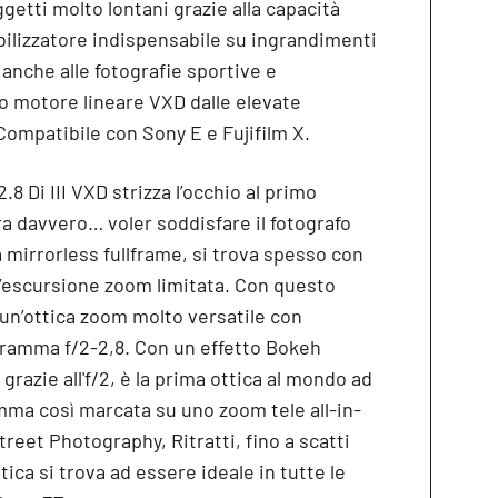
ggetti molto lontani grazie alla capacità
abilizzatore indispensabile su ingrandimenti
 anche alle fotografie sportive e
vo motore lineare VXD dalle elevate
Compatibile con Sony E e Fujifilm X.
8 Di III VXD strizza l’occhio al primo
a davvero… voler soddisfare il fotografo
 mirrorless fullframe, si trova spesso con
’escursione zoom limitata. Con questo
n’ottica zoom molto versatile con
aframma f/2-2,8. Con un effetto Bokeh
azie all'f/2, è la prima ottica al mondo ad
mma così marcata su uno zoom tele all-in-
reet Photography, Ritratti, fino a scatti
ica si trova ad essere ideale in tutte le