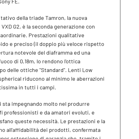
Sony FE.
litativo della triade Tamron, la nuova
I VXD G2, è la seconda generazione con
aordinarie. Prestazioni qualitative
ido e preciso (il doppio più veloce rispetto
pertura notevole del diaframma ed una
uoco di 0,18m, lo rendono l'ottica
po delle ottiche "Standard". Lenti Low
pherical riducono al minimo le aberrazioni
issima in tutti i campi.
si sta impegnando molto nel produrre
fi professionisti e da amatori evoluti, e
sfano queste necessità. Le prestazioni e la
 all'affidabilità dei prodotti, confermata
uper estensione di garanzia che, tramite i