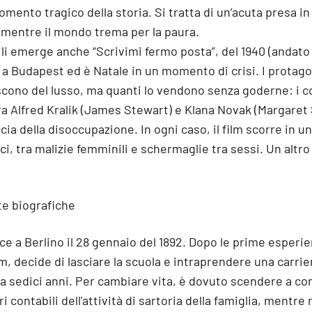
nto tragico della storia. Si tratta di un’acuta presa in
 mentre il mondo trema per la paura.
nili emerge anche “Scrivimi fermo posta”, del 1940 (andat
 a Budapest ed è Natale in un momento di crisi. I protag
scono del lusso, ma quanti lo vendono senza goderne: i 
a Alfred Kralik (James Stewart) e Klana Novak (Margaret 
ccia della disoccupazione. In ogni caso, il film scorre in u
ci, tra malizie femminili e schermaglie tra sessi. Un altro
te biografiche
e a Berlino il 28 gennaio del 1892. Dopo le prime esperie
 decide di lasciare la scuola e intraprendere una carrie
a sedici anni. Per cambiare vita, è dovuto scendere a c
ri contabili dell'attività di sartoria della famiglia, mentre