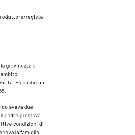
produttore/regista
.
 la giovinezza è
n ambito
lebrità. Fu anche un
55.
ando aveva due
e il padre prestava
ttive condizioni di
eneva la famiglia