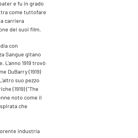
eater e fu in grado
xtra come tuttofare
ua carriera
one dei suoi film.
edia con
zza Sangue gitano
e. L'anno 1919 trovò
ame DuBarry (1919)
L'altro suo pezzo
iche (1919) ("The
venne noto come il
spirata che
iorente industria