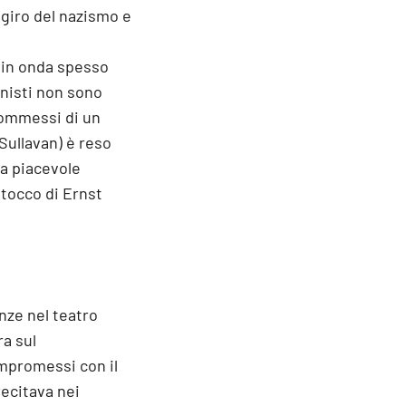
 giro del nazismo e
o in onda spesso
onisti non sono
commessi di un
Sullavan) è reso
na piacevole
 tocco di Ernst
nze nel teatro
ra sul
ompromessi con il
 recitava nei