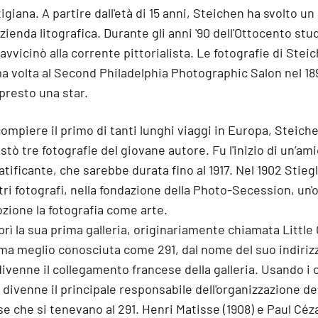
giana. A partire dall'età di 15 anni, Steichen ha svolto u
zienda litografica. Durante gli anni '90 dell'Ottocento stu
o avvicinò alla corrente pittorialista. Le fotografie di Ste
a volta al Second Philadelphia Photographic Salon nel 189
resto una star.
compiere il primo di tanti lunghi viaggi in Europa, Steich
stò tre fotografie del giovane autore. Fu l'inizio di un’ami
ificante, che sarebbe durata fino al 1917. Nel 1902 Stiegl
altri fotografi, nella fondazione della Photo-Secession, un
zione la fotografia come arte.
prì la sua prima galleria, originariamente chiamata Little 
a meglio conosciuta come 291, dal nome del suo indirizzo 
venne il collegamento francese della galleria. Usando i 
, divenne il principale responsabile dell'organizzazione de
 che si tenevano al 291. Henri Matisse (1908) e Paul Céz