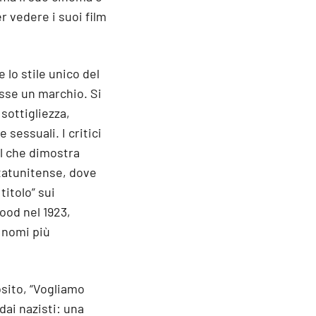
r vedere i suoi film
 lo stile unico del
asse un marchio. Si
 sottigliezza,
sessuali. I critici
il che dimostra
statunitense, dove
titolo” sui
ood nel 1923,
 nomi più
sito, “Vogliamo
dai nazisti: una