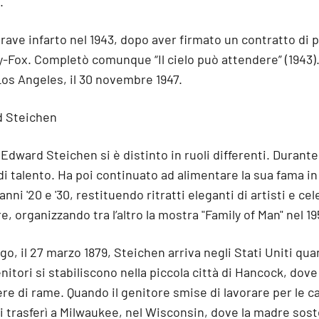
.
rave infarto nel 1943, dopo aver firmato un contratto di 
y-Fox. Completò comunque “Il cielo può attendere” (1943)
os Angeles, il 30 novembre 1947.
rd Steichen
dward Steichen si è distinto in ruoli differenti. Durante
di talento. Ha poi continuato ad alimentare la sua fama i
ni '20 e '30, restituendo ritratti eleganti di artisti e ce
, organizzando tra l’altro la mostra "Family of Man" nel 19
o, il 27 marzo 1879, Steichen arriva negli Stati Uniti qu
enitori si stabiliscono nella piccola città di Hancock, dov
ere di rame. Quando il genitore smise di lavorare per le ca
 si trasferì a Milwaukee, nel Wisconsin, dove la madre sost