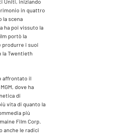
i Uniti, iniziando
trimonio in quattro
o la scena
a ha poi vissuto la
ilm portò la
 produrre i suoi
n la Twentieth
 affrontato il
la MGM, dove ha
netica di
ù vita di quanto la
 commedia più
omaine Film Corp.
o anche le radici