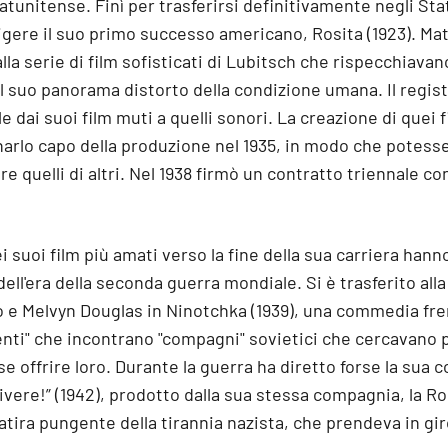
tunitense. Finì per trasferirsi definitivamente negli Stat
rigere il suo primo successo americano, Rosita (1923). Ma
alla serie di film sofisticati di Lubitsch che rispecchiavan
l suo panorama distorto della condizione umana. Il regist
 dai suoi film muti a quelli sonori. La creazione di quei f
rlo capo della produzione nel 1935, in modo che potesse
re quelli di altri. Nel 1938 firmò un contratto triennale co
suoi film più amati verso la fine della sua carriera hanno
ell'era della seconda guerra mondiale. Si è trasferito al
o e Melvyn Douglas in Ninotchka (1939), una commedia fre
nti" che incontrano "compagni" sovietici che cercavano pi
 offrire loro. Durante la guerra ha diretto forse la sua
ivere!” (1942), prodotto dalla sua stessa compagnia, la R
satira pungente della tirannia nazista, che prendeva in gir