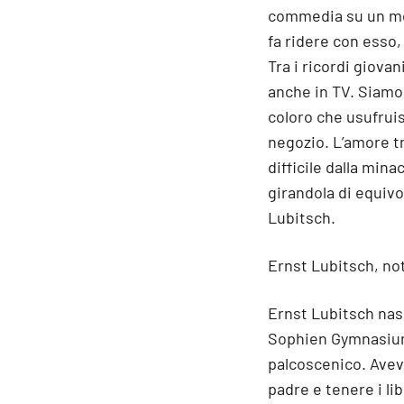
commedia su un mome
fa ridere con esso,
Tra i ricordi giova
anche in TV. Siamo
coloro che usufrui
negozio. L’amore tr
difficile dalla mina
girandola di equivo
Lubitsch.
Ernst Lubitsch, no
Ernst Lubitsch nasc
Sophien Gymnasium,
palcoscenico. Avev
padre e tenere i lib