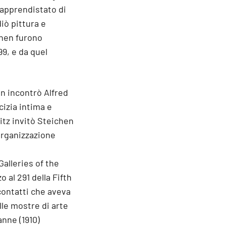
n apprendistato di
diò pittura e
ichen furono
9, e da quel
en incontrò Alfred
cizia intima e
itz invitò Steichen
'organizzazione
Galleries of the
al 291 della Fifth
contatti che aveva
lle mostre di arte
anne (1910)