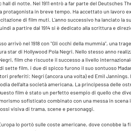
 hall di notte. Nel 1911 entrò a far parte del Deutsches Th
 da protagonista in breve tempo. Ha accettato un lavoro e
itazione di film muti. L'anno successivo ha lanciato la s
ndi a partire dal 1914 si è dedicato alla scrittura e direzi
esso arrivò nel 1918 con "Gli occhi della mummia", una trag
ura star di Hollywood Pola Negri. Nello stesso anno reali
egri, film che riscuote il successo a livello internazional
 di sette film, i due di spicco furono il suo sontuoso Mad
tori preferiti: Negri (ancora una volta) ed Emil Jannings. 
rodia dell'alta società americana, La principessa delle ostr
Questo film è stato un perfetto esempio di quello che di
umorismo sofisticato combinato con una messa in scena i
ossi visiva di trama, scene e personaggi.
Europa lo portò sulle coste americane, dove conobbe la f