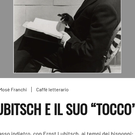
Mosè Franchi
Caffè letterario
UBITSCH E IL SUO “TOCCO
sso indietro, con Ernst Lubitsch, ai tempi dei bisnonni;