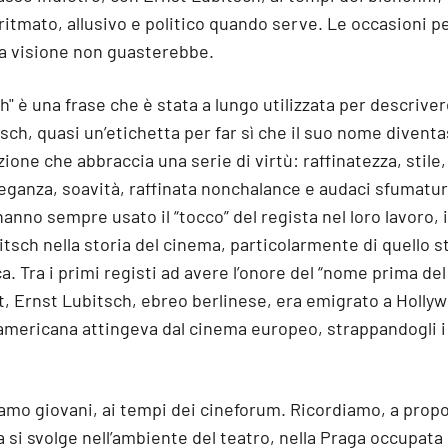
ritmato, allusivo e politico quando serve. Le occasioni pe
a visione non guasterebbe.
" è una frase che è stata a lungo utilizzata per descrivere
sch, quasi un’etichetta per far sì che il suo nome divent
zione che abbraccia una serie di virtù: raffinatezza, stile,
leganza, soavità, raffinata nonchalance e audaci sfumature 
hanno sempre usato il “tocco” del regista nel loro lavoro, 
itsch nella storia del cinema, particolarmente di quello 
. Tra i primi registi ad avere l’onore del “nome prima del 
t, Ernst Lubitsch, ebreo berlinese, era emigrato a Hollyw
 americana attingeva dal cinema europeo, strappandogli i
amo giovani, ai tempi dei cineforum. Ricordiamo, a propo
ma si svolge nell’ambiente del teatro, nella Praga occupata 