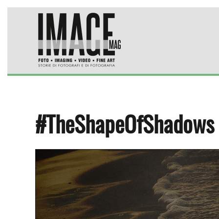
Skip to main content
#TheShapeOfShadows