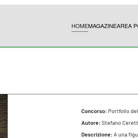
HOME
MAGAZINE
AREA P
Concorso:
Portfolio d
Autore:
Stefano Cerett
Descrizione:
A una fig