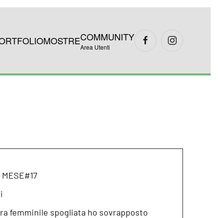
COMMUNITY
ORTFOLIO
MOSTRE
Area Utenti
el MESE#17
i
ura femminile spogliata ho sovrapposto