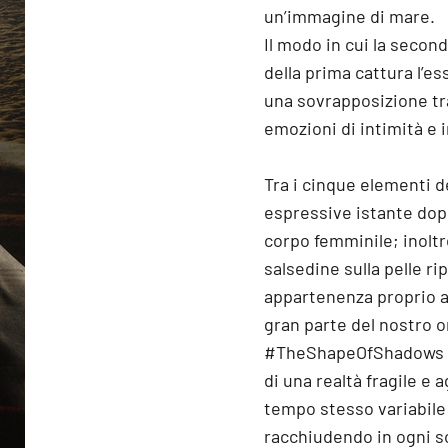
un’immagine di mare.
Il modo in cui la secon
della prima cattura l’e
una sovrapposizione tr
emozioni di intimità e 
Tra i cinque elementi d
espressive istante dopo
corpo femminile; inoltr
salsedine sulla pelle 
appartenenza proprio a 
gran parte del nostro 
#TheShapeOfShadows ci 
di una realtà fragile e 
tempo stesso variabile 
racchiudendo in ogni s