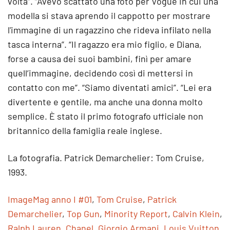
volta”. “Avevo scattato una foto per Vogue in cui una
modella si stava aprendo il cappotto per mostrare
l'immagine di un ragazzino che rideva infilato nella
tasca interna”. “Il ragazzo era mio figlio, e Diana,
forse a causa dei suoi bambini, finì per amare
quell’immagine, decidendo così di mettersi in
contatto con me”. “Siamo diventati amici”. “Lei era
divertente e gentile, ma anche una donna molto
semplice. È stato il primo fotografo ufficiale non
britannico della famiglia reale inglese.
La fotografia. Patrick Demarchelier: Tom Cruise,
1993.
ImageMag anno I #01
,
Tom Cruise
,
Patrick
Demarchelier
,
Top Gun
,
Minority Report
,
Calvin Klein
,
Ralph Lauren
,
Chanel
,
Giorgio Armani
,
Louis Vuitton
,