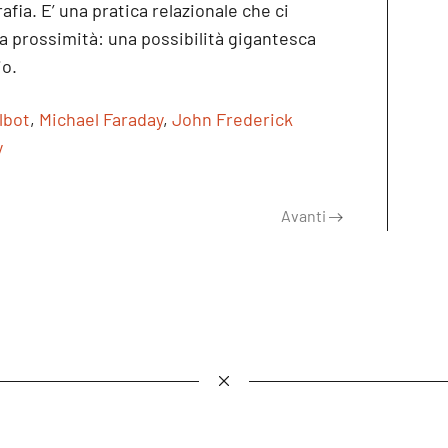
afia. E’ una pratica relazionale che ci
ra prossimità: una possibilità gigantesca
io.
lbot
,
Michael Faraday
,
John Frederick
y
Avanti