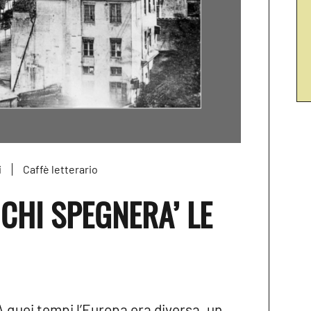
i
Caffè letterario
 CHI SPEGNERA’ LE
A quei tempi l’Europa era diversa, un