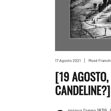
17 Agosto 2021
Mosè Franch
[19 AGOSTO,
CANDELINE?]
orreva l’anno 1839. 