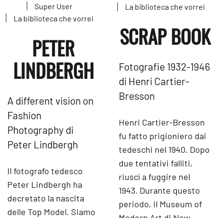
Super User
La biblioteca che vorrei
La biblioteca che vorrei
SCRAP BOOK
PETER
LINDBERGH
Fotografie 1932-1946
di Henri Cartier-
Bresson
A different vision on
Fashion
Henri Cartier-Bresson
Photography di
fu fatto prigioniero dai
Peter Lindbergh
tedeschi nel 1940. Dopo
due tentativi falliti,
Il fotografo tedesco
riuscì a fuggire nel
Peter Lindbergh ha
1943. Durante questo
decretato la nascita
periodo, il Museum of
delle Top Model. Siamo
Modern Art di New