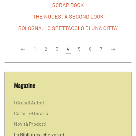
SCRAP BOOK
THE NUDES: A SECOND LOOK
BOLOGNA, LO SPETTACOLO DI UNA CITTA’
1
2
3
4
5
6
7
Magazine
I Grandi Autori
Caffè Letterario
Novità Prodotti
La Biblioteca che vorrei