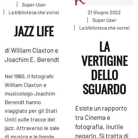
Super User
La biblioteca che vorrei
21 Giugno 2022
Super User
JAZZ LIFE
La biblioteca che vorrei
LA
di William Claxton e
VERTIGINE
Joachim E. Berendt
DELLO
Nel 1960, il fotografo
SGUARDO
William Claxton e
musicologo Joachim
Berendt hanno
Esiste un rapporto
viaggiato per gli Stati
tra Cinema e
Uniti sulle tracce del
fotografia, inutile
jazz. Attraverso le sale
negarlo. Si tratta di
di musica e le bande